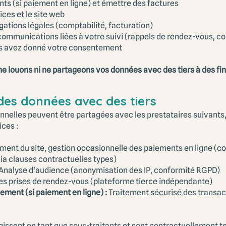
nts (si paiement en ligne) et émettre des factures
ices et le site web
gations légales (comptabilité, facturation)
ommunications liées à votre suivi (rappels de rendez-vous, co
s avez donné votre consentement
e louons ni ne partageons vos données avec des tiers à des fi
des données avec des tiers
nelles peuvent être partagées avec les prestataires suivants,
ices :
ent du site, gestion occasionnelle des paiements en ligne (c
ia clauses contractuelles types)
Analyse d'audience (anonymisation des IP, conformité RGPD)
es prises de rendez-vous (plateforme tierce indépendante)
ement (si paiement en ligne) :
Traitement sécurisé des transact
gissent en tant que sous-traitants et sont contractuellement t