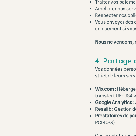
Traiter vos paieme
Améliorer nos serv
Respecter nos obli
Vous envoyer des c
uniquement si vou
Nous ne vendons, n
4. Partage 
Vos données person
strict de leurs serv
Wix.com :
Hébergem
transfert UE-USA v
Google Analytics :
Resalib :
Gestion d
Prestataires de pai
PCI-DSS)
Ces prestataires a