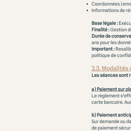
Coordonnées (emai
Informations de ré
Base légale :
Exécut
Finalité :
Gestion de
Durée de conserva
ans pour les donn
Important :
Resalib
politique de confid
2.3. Modalités
Les séances sont r
a) Paiement sur pl
Le règlement s'eff
carte bancaire. Au
b) Paiement antici
Sur demande ou dan
de paiement sécuris