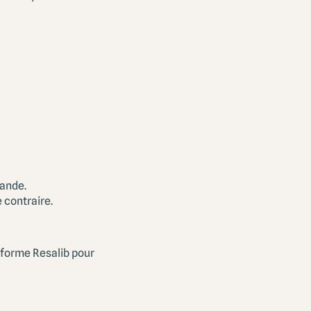
mande.
 contraire.
teforme Resalib pour