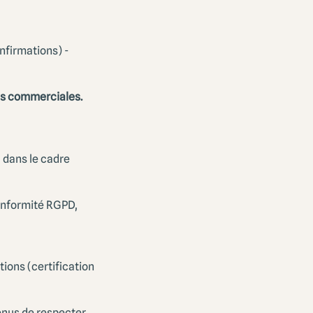
nfirmations) -
ns commerciales.
 dans le cadre
onformité RGPD,
ions (certification
enus de respecter