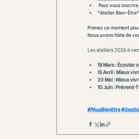
 Pour vous inscrir
“Atelier Bien-Être
Prenez ce moment pour 
Nous avons hâte de vou
Les ateliers 2026 à veni
18 Mars : Écouter
15 Avril : Mieux v
20 Mai : Mieux viv
10 Juin : Prévenir 
#PAusBienEtre
#Gesti