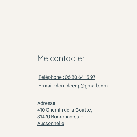
IER : mieux vivre ses
ions au quotidien -
redi 20 mai 19h30
Me contacter
Téléphone : 06 80 64 15 97
E-mail :
domidecap@gmail.com
Adresse :
410 Chemin de la Goutte,
31470 Bonrepos-sur-
Aussonnelle