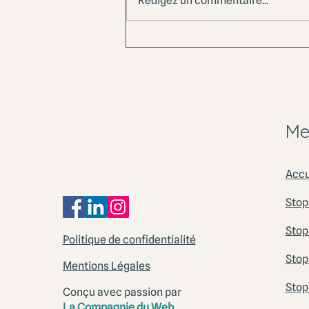
Rédigez un commentaire...
Programme ateliers bien-
être 2026-2027
Me
Accu
Stop
Stop
Politique de confidentialité
Stop
Mentions Légales
Stop
Conçu avec passion par
La Compagnie du Web