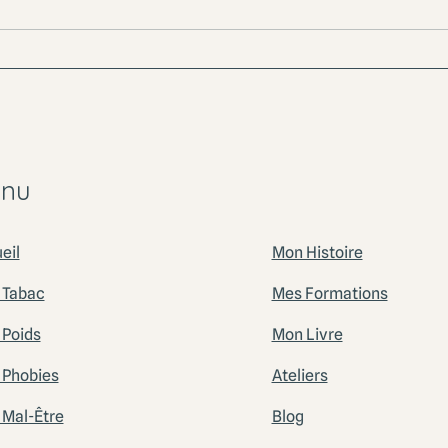
Atelier Bien-Etre
ATEL
émot
Merc
nu
eil
Mon Histoire
 Tabac
Mes Formations
 Poids
Mon Livre
 Phobies
Ateliers
 Mal-Être
Blog