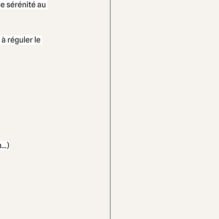
e sérénité au 
à réguler le 
n…)